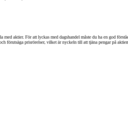
la med aktier. För att lyckas med dagshandel måste du ha en god först
h förutsäga prisrörelser, vilket är nyckeln till att tjäna pengar på akti