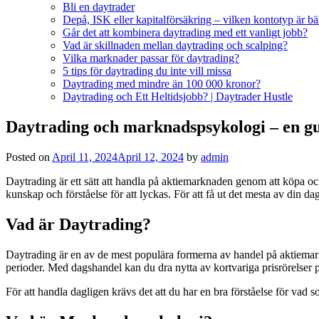
Bli en daytrader
Depå, ISK eller kapitalförsäkring – vilken kontotyp är bä
Går det att kombinera daytrading med ett vanligt jobb?
Vad är skillnaden mellan daytrading och scalping?
Vilka marknader passar för daytrading?
5 tips för daytrading du inte vill missa
Daytrading med mindre än 100 000 kronor?
Daytrading och Ett Heltidsjobb? | Daytrader Hustle
Daytrading och marknadspsykologi – en gu
Posted on
April 11, 2024
April 12, 2024
by
admin
Daytrading är ett sätt att handla på aktiemarknaden genom att köpa oc
kunskap och förståelse för att lyckas. För att få ut det mesta av din
Vad är Daytrading?
Daytrading är en av de mest populära formerna av handel på aktiemarkn
perioder. Med dagshandel kan du dra nytta av kortvariga prisrörelser
För att handla dagligen krävs det att du har en bra förståelse för vad