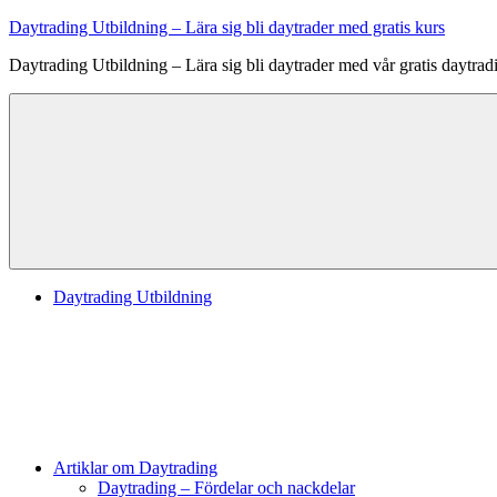
Skip
Daytrading Utbildning – Lära sig bli daytrader med gratis kurs
to
Daytrading Utbildning – Lära sig bli daytrader med vår gratis daytrad
content
Daytrading Utbildning
Artiklar om Daytrading
Daytrading – Fördelar och nackdelar