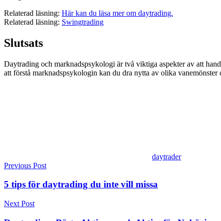
Relaterad läsning:
Här kan du läsa mer om daytrading.
Relaterad läsning:
Swingtrading
Slutsats
Daytrading och marknadspsykologi är två viktiga aspekter av att hand
att förstå marknadspsykologin kan du dra nytta av olika vanemönster oc
daytrader
Post
Previous Post
navigation
5 tips för daytrading du inte vill missa
Next Post